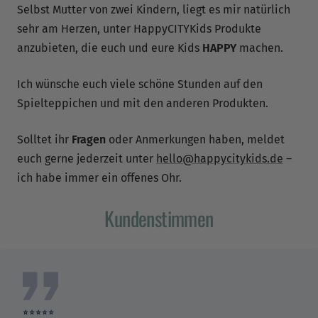
Selbst Mutter von zwei Kindern, liegt es mir natürlich
sehr am Herzen, unter HappyCITYKids Produkte
Verifizierter Kunde
anzubieten, die euch und eure Kids
HAPPY
machen.
Twitter
Preis-Leistung, schneller Versand alles top
Facebook
Hilfreich
?
Ja
Teilen
Ich wünsche euch viele schöne Stunden auf den
2.6.2026
Spielteppichen und mit den anderen Produkten.
Solltet ihr
Fragen
oder Anmerkungen haben, meldet
Verifizierter Kunde
euch gerne jederzeit unter
hello@happycitykids.de
–
Wir haben nun bereits mehrmals die Happy
Citykids Tassen und Brettchen für Neugeborene
ich habe immer ein offenes Ohr.
und an Nachbarskinder verschenkt! Der
Bestellservice und die Versendung läuft schnell
Kundenstimmen
und unkompliziert, der Kontakt mit der Firma ist
extrem freundlich und sehr hilfsbereit! Die
Produkte machen sehr viel Spass und sind
lehrreich - die Kinder wollen alle Details ihrer
Stadt wissen und selber auch kennenlernen -
Twitter
eine klare KAUFempfehlung :)
Facebook
Hilfreich
?
Ja
Teilen
30.3.2026
⭐️⭐️⭐️⭐️⭐️