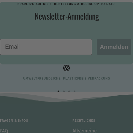
SPARE 5% AUF DIE 1. BESTELLUNG & BLEIBE UP TO DATE:
Newsletter-Anmeldung
Email
Anmelden
UMWELTFREUNDLICHE, PLASTIKFREIE VERPACKUNG
Zur
Zur
Zur
Zur
Slide
Slide
Slide
Slide
1
2
3
4
gehen
gehen
gehen
gehen
FRAGEN & INFOS
RECHTLICHES
FAQ
Allgemeine