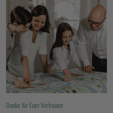
Twitter
riecht überhaupt nicht!
Facebook
Hilfreich
?
Ja
Teilen
16.6.2026
Verifizierter Kunde
Spielteppich Frankfurt 180 x 130 cm (L)
Wunderbar weicher Teppich, der täglich von den
Kindern bespielt wird. Tolle Qualität,
wunderschöne Farben und tollen Möglichkeiten,
Twitter
die Stadt zu entdecken.
Facebook
Hilfreich
?
Ja
Teilen
16.6.2026
Verifizierter Kunde
Twitter
Super schneller Versand, tolle Produkte!
Facebook
Danke für Euer Vertrauen
Hilfreich
?
Ja
Teilen
16.6.2026