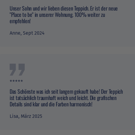
Unser Sohn und wir lieben diesen Teppich. Er ist der neue
"Place to be" in unserer Wohnung. 100% weiter zu
empfehlen!
Verifizierter Kunde
Ich kann es jeden nur weiter empfehlen egal ob
es der Kontakt mit der Verkäuferin oder die
Anne, Sept 2024
Lieferung war lief alles super von den
Produkten mal abgesehen wir lieben unsere
Frankfurt Produkte und werden aufjedenfall das
Twitter
Ein oder andere Mal noch stöbern
Facebook
Hilfreich
?
Ja
Teilen
5.3.2026
⭐️⭐️⭐️⭐️⭐️
Alle Bewertungen Lesen
Das Schönste was ich seit langem gekauft habe! Der Teppich
ist tatsächlich traumhaft weich und leicht. Die grafischen
Details sind klar und die Farben harmonisch!
Lisa, März 2025