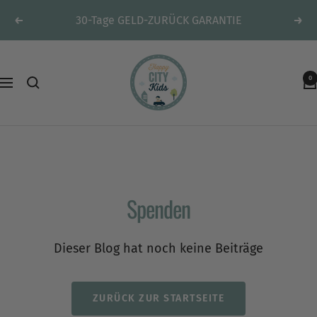
Direkt
30-Tage GELD-ZURÜCK GARANTIE
Zurück
Weit
zum
Inhalt
HappyCITYKids
0
-
Navigation
Spielteppiche
&
mehr
Spenden
Dieser Blog hat noch keine Beiträge
ZURÜCK ZUR STARTSEITE