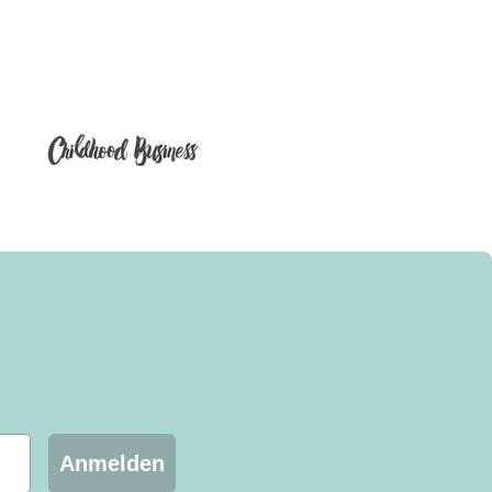
Verifizierter Kunde
Twitter
Super schneller Versand, tolle Produkte!
Facebook
Hilfreich
?
Ja
Teilen
16.6.2026
Verifizierter Kunde
Twitter
Preis-Leistung, schneller Versand alles top
Facebook
Hilfreich
?
Ja
Teilen
2.6.2026
Verifizierter Kunde
Wir haben nun bereits mehrmals die Happy
Citykids Tassen und Brettchen für Neugeborene
und an Nachbarskinder verschenkt! Der
Bestellservice und die Versendung läuft schnell
Anmelden
und unkompliziert, der Kontakt mit der Firma ist
extrem freundlich und sehr hilfsbereit! Die