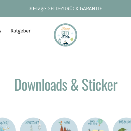
30-Tage GELD-ZURÜCK GARANTIE
HappyCITYKids
s
Ratgeber
-
Spielteppiche
&
mehr
Downloads & Sticker