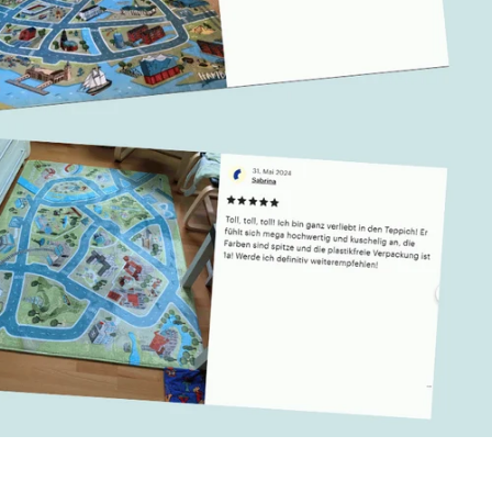
Verifizierter Kunde
FLEX-it Anti-Rutsch-Unterlage
Hält den Teppich perfekt an Ort und Stelle,
Twitter
riecht überhaupt nicht!
Facebook
Hilfreich
?
Ja
Teilen
16.6.2026
Verifizierter Kunde
Spielteppich Frankfurt 180 x 130 cm (L)
Wunderbar weicher Teppich, der täglich von den
Kindern bespielt wird. Tolle Qualität,
wunderschöne Farben und tollen Möglichkeiten,
Twitter
die Stadt zu entdecken.
Facebook
Hilfreich
?
Ja
Teilen
16.6.2026