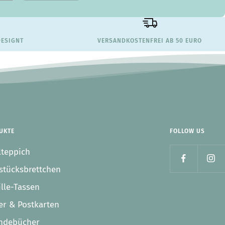
Produkte machen sehr viel Spass und sind
lehrreich - die Kinder wollen alle Details ihrer
Stadt wissen und selber auch kennenlernen -
Twitter
eine klare KAUFempfehlung :)
Facebook
DESIGNT
VERSANDKOSTENFREI AB 50 EURO
Hilfreich
?
Ja
Teilen
30.3.2026
Verifizierter Kunde
Ich kann es jeden nur weiter empfehlen egal ob
es der Kontakt mit der Verkäuferin oder die
Lieferung war lief alles super von den
Produkten mal abgesehen wir lieben unsere
UKTE
FOLLOW US
Frankfurt Produkte und werden aufjedenfall das
Twitter
Ein oder andere Mal noch stöbern
lteppich
Facebook
Hilfreich
?
Ja
Teilen
5.3.2026
stücksbrettchen
lle-Tassen
Alle Bewertungen Lesen
er & Postkarten
ndebücher