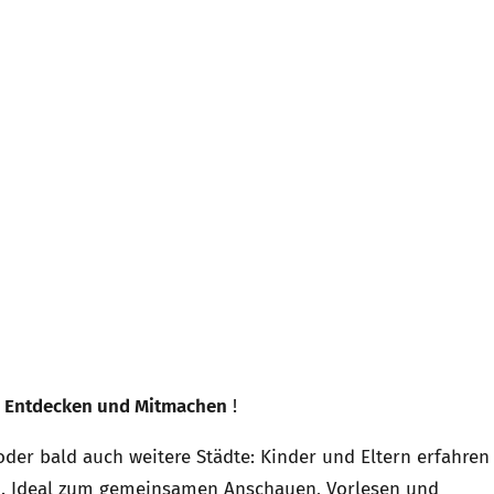
4,9
Rating
29
Bewertungen
, Entdecken und Mitmachen
!
der bald auch weitere Städte: Kinder und Eltern erfahren
Verifizierter Kunde
en. Ideal zum gemeinsamen Anschauen, Vorlesen und