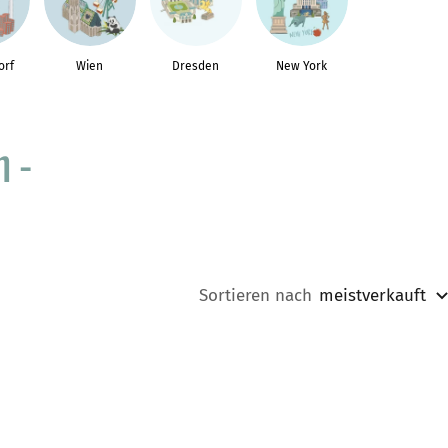
orf
Wien
Dresden
New York
 -
Sortieren nach
meistverkauft