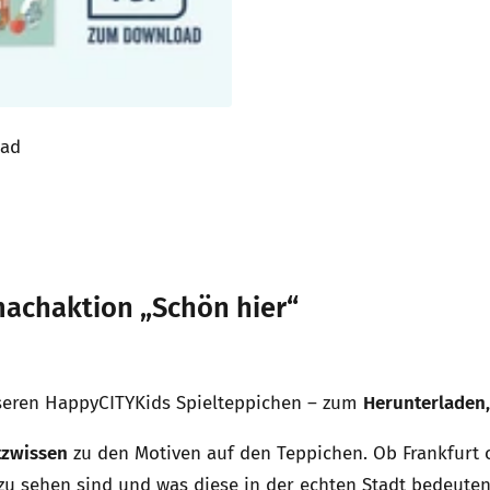
oad
machaktion „Schön hier“
unseren HappyCITYKids Spielteppichen – zum
Herunterladen
tzwissen
zu den Motiven auf den Teppichen. Ob Frankfurt o
 zu sehen sind und was diese in der echten Stadt bedeut