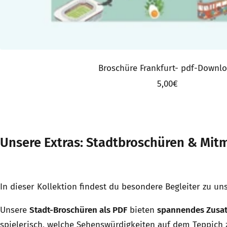
Broschüre Frankfurt- pdf-Downl
Angebotspreis
5,00€
Unsere Extras: Stadtbroschüren & Mit
In dieser Kollektion findest du besondere Begleiter zu 
Unsere
Stadt-Broschüren als PDF
bieten
spannendes Zusa
spielerisch, welche Sehenswürdigkeiten auf dem Teppich