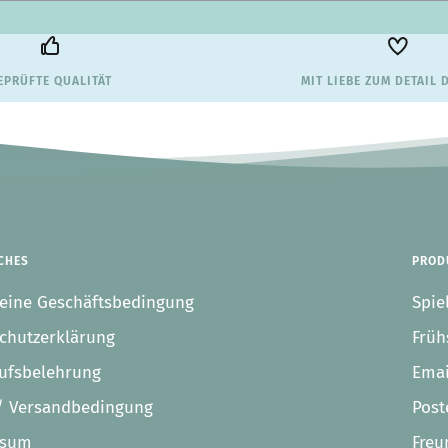
EPRÜFTE QUALITÄT
MIT LIEBE ZUM DETAIL 
CHES
PROD
eine Geschäftsbedingung
Spie
chutzerklärung
Früh
ufsbelehrung
Emai
-/ Versandbedingung
Post
ssum
Freu