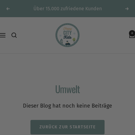
Direkt
Über 15.000 zufriedene Kunden
Zurück
Weit
zum
Inhalt
HappyCITYKids
0
-
Navigation
Spielteppiche
&
mehr
Umwelt
Dieser Blog hat noch keine Beiträge
ZURÜCK ZUR STARTSEITE