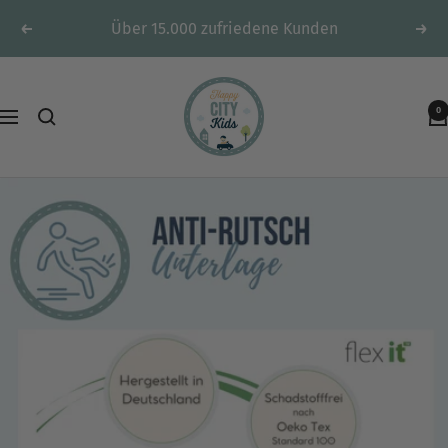
Direkt
Über 15.000 zufriedene Kunden
Zurück
Weit
zum
Inhalt
HappyCITYKids
0
-
Navigation
Spielteppiche
&
mehr