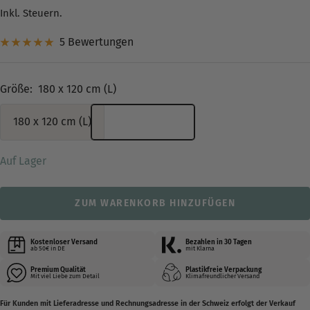
Inkl. Steuern.
5 Bewertungen
Größe:
180 x 120 cm (L)
180 x 120 cm (L)
Auf Lager
ZUM WARENKORB HINZUFÜGEN
Kostenloser Versand
Bezahlen in 30 Tagen
ab 50€ in DE
mit Klarna
Premium Qualität
Plastikfreie Verpackung
Mit viel Liebe zum Detail
Klimafreundlicher Versand
Für Kunden mit Lieferadresse und Rechnungsadresse in der Schweiz erfolgt der Verkauf