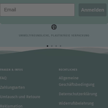
Email
Anmelden
UMWELTFREUNDLICHE, PLASTIKFREIE VERPACKUNG
Zur
Zur
Zur
Zur
Slide
Slide
Slide
Slide
1
2
3
4
gehen
gehen
gehen
gehen
FRAGEN & INFOS
RECHTLICHES
FAQ
Allgemeine
Geschäftsbedingung
Zahlungsarten
Datenschutzerklärung
Umtausch und Retoure
Widerrufsbelehrung
Reklamation