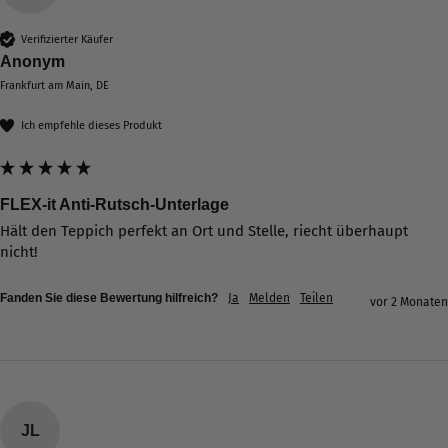
Verifizierter Käufer
Anonym
Verifizierter Kunde
Frankfurt am Main, DE
Spielteppich Frankfurt 180 x 130 cm (L)
Wunderbar weicher Teppich, der täglich von den
Ich empfehle dieses Produkt
Kindern bespielt wird. Tolle Qualität,
wunderschöne Farben und tollen Möglichkeiten,
Twitter
die Stadt zu entdecken.
Facebook
Hilfreich
?
Ja
Teilen
FLEX-it Anti-Rutsch-Unterlage
16.6.2026
Hält den Teppich perfekt an Ort und Stelle, riecht überhaupt 
nicht!
Fanden Sie diese Bewertung hilfreich?
Ja
Melden
Teilen
Verifizierter Kunde
vor 2 Monaten
Twitter
Super schneller Versand, tolle Produkte!
Facebook
Hilfreich
?
Ja
Teilen
16.6.2026
JL