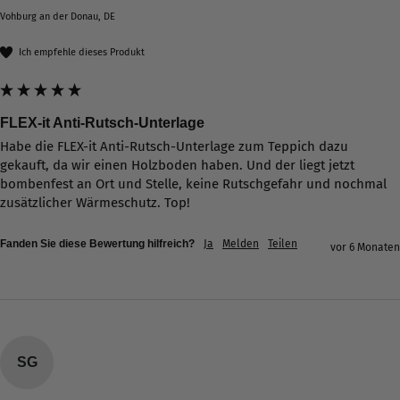
Verifizierter Kunde
Vohburg an der Donau, DE
Ich kann es jeden nur weiter empfehlen egal ob
es der Kontakt mit der Verkäuferin oder die
Ich empfehle dieses Produkt
Lieferung war lief alles super von den
Produkten mal abgesehen wir lieben unsere
Frankfurt Produkte und werden aufjedenfall das
Twitter
Ein oder andere Mal noch stöbern
Facebook
FLEX-it Anti-Rutsch-Unterlage
Hilfreich
?
Ja
Teilen
5.3.2026
Habe die FLEX-it Anti-Rutsch-Unterlage zum Teppich dazu 
gekauft, da wir einen Holzboden haben. Und der liegt jetzt 
bombenfest an Ort und Stelle, keine Rutschgefahr und nochmal 
Alle Bewertungen Lesen
zusätzlicher Wärmeschutz. Top!
Fanden Sie diese Bewertung hilfreich?
Ja
Melden
Teilen
vor 6 Monaten
SG