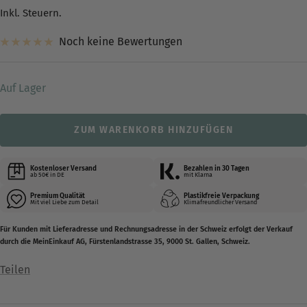
Inkl. Steuern.
Noch keine Bewertungen
Auf Lager
ZUM WARENKORB HINZUFÜGEN
Kostenloser Versand
Bezahlen in 30 Tagen
ab 50€ in DE
mit Klarna
Premium Qualität
Plastikfreie Verpackung
Mit viel Liebe zum Detail
Klimafreundlicher Versand
Für Kunden mit Lieferadresse und Rechnungsadresse in der Schweiz erfolgt der Verkauf
durch die MeinEinkauf AG, Fürstenlandstrasse 35, 9000 St. Gallen, Schweiz.
Teilen