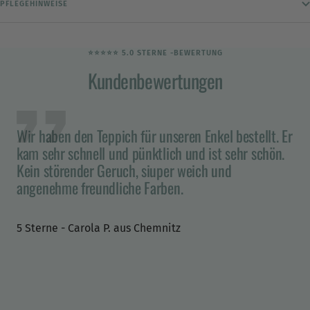
PFLEGEHINWEISE
Verifizierter Kunde
FLEX-it Anti-Rutsch-Unterlage
⭐️⭐️⭐️⭐️⭐️ 5.0 STERNE -BEWERTUNG
Hält den Teppich perfekt an Ort und Stelle,
Twitter
Kundenbewertungen
riecht überhaupt nicht!
Facebook
Hilfreich
?
Ja
Teilen
16.6.2026
Wir haben den Teppich für unseren Enkel bestellt. Er
kam sehr schnell und pünktlich und ist sehr schön.
Kein störender Geruch, siuper weich und
Verifizierter Kunde
Twitter
Super schneller Versand, tolle Produkte!
angenehme freundliche Farben.
Facebook
Hilfreich
?
Ja
Teilen
16.6.2026
5 Sterne - Carola P. aus Chemnitz
Verifizierter Kunde
Spielteppich Frankfurt 180 x 130 cm (L)
Wunderbar weicher Teppich, der täglich von den
Kindern bespielt wird. Tolle Qualität,