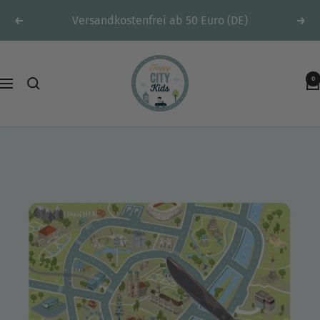
Direkt
Versandkostenfrei ab 50 Euro (DE)
Zurück
Weit
zum
Inhalt
HappyCITYKids
0
-
Navigation
Spielteppiche
&
mehr