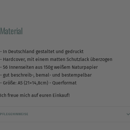
Verifizierter Kunde
FLEX-it Anti-Rutsch-Unterlage
Material
Hält den Teppich perfekt an Ort und Stelle,
Twitter
riecht überhaupt nicht!
Facebook
Hilfreich
?
Ja
Teilen
16.6.2026
- In Deutschland gestaltet und gedruckt
- Hardcover, mit einem matten Schutzlack überzogen
- 56 Innenseiten aus 150g weißem Naturpapier
Verifizierter Kunde
- gut beschreib-, bemal- und bestempelbar
Spielteppich Frankfurt 180 x 130 cm (L)
Wunderbar weicher Teppich, der täglich von den
- Größe: A5 (21×14,8cm) - Querformat
Kindern bespielt wird. Tolle Qualität,
wunderschöne Farben und tollen Möglichkeiten,
Twitter
Ich freue mich auf euren Einkauf!
die Stadt zu entdecken.
Facebook
Hilfreich
?
Ja
Teilen
16.6.2026
PFLEGEHINWEISE