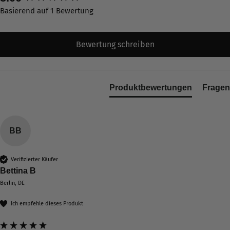
lehrreich - die Kinder wollen alle Details ihrer
Slide
Slide
Slide
Basierend auf 1 Bewertung
Stadt wissen und selber auch kennenlernen -
Twitter
eine klare KAUFempfehlung :)
1
2
3
Facebook
Hilfreich
?
Ja
Teilen
gehen
gehen
gehen
30.3.2026
Bewertung schreiben
Verifizierter Kunde
Produktbewertungen
Fragen
Ich kann es jeden nur weiter empfehlen egal ob
es der Kontakt mit der Verkäuferin oder die
Lieferung war lief alles super von den
Produkten mal abgesehen wir lieben unsere
BB
Frankfurt Produkte und werden aufjedenfall das
Twitter
Ein oder andere Mal noch stöbern
Facebook
Hilfreich
?
Ja
Teilen
5.3.2026
Verifizierter Käufer
Bettina B
Berlin, DE
Alle Bewertungen Lesen
Ich empfehle dieses Produkt