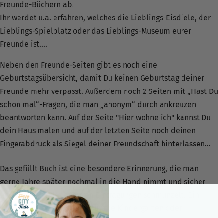
Freunde-Büchern ab.
Ihr werdet u.a. erfahren, welches die Lieblings-Eisdiele, der
Lieblings-Spielplatz oder das Lieblings-Museum eurer
Freunde ist....
Neben den Freunde-Seiten gibt es noch eine
Geburtstagsübersicht, damit Du keinen Geburtstag deiner
Freunde mehr verpasst. Außerdem noch 2 Seiten mit „Hast Du
schon mal“-Fragen, die man „anonym“ durch ankreuzen
beantworten kann. Auf der Seite "Hier wohne ich" kannst Du
dein Haus malen und auf der letzten Seite noch deinen
Fingerabdruck als Siegel deiner Freundschaft hinterlassen...
4,9
Rating
29
Bewertungen
Das gefüllt Buch ist eine besondere Erinnerung, die man
gerne Jahre später nochmal in die Hand nimmt und sicher
über die ein oder anderen Eintragungen schmunzelt. Ein
Verifizierter Kunde
wunderschönes Geschenk für die Kindergarten oder
Leider kann man HappCITYKid nur dreimal