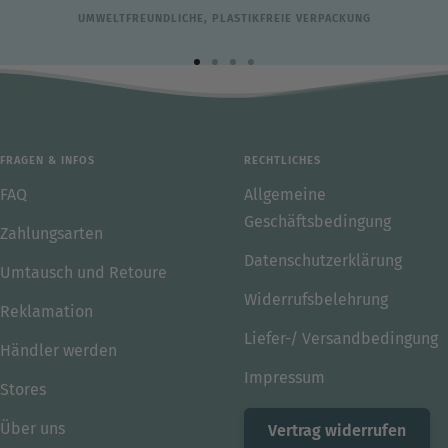
UMWELTFREUNDLICHE, PLASTIKFREIE VERPACKUNG
Zur
Zur
Zur
Zur
Slide
Slide
Slide
Slide
1
2
3
4
gehen
gehen
gehen
gehen
FRAGEN & INFOS
RECHTLICHES
FAQ
Allgemeine
Geschäftsbedingung
Zahlungsarten
Datenschutzerklärung
Umtausch und Retoure
Widerrufsbelehrung
Reklamation
Liefer-/ Versandbedingung
Händler werden
Impressum
Stores
Über uns
Vertrag widerrufen