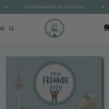
Direkt
Versandkostenfrei ab 50 Euro (DE)
Zurück
Weit
zum
Inhalt
HappyCITYKids
0
-
Navigation
Spielteppiche
&
mehr