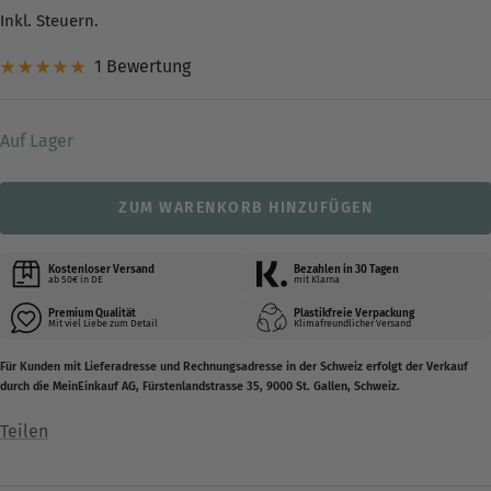
Inkl. Steuern.
1 Bewertung
Auf Lager
ZUM WARENKORB HINZUFÜGEN
Kostenloser Versand
Bezahlen in 30 Tagen
ab 50€ in DE
mit Klarna
Premium Qualität
Plastikfreie Verpackung
Mit viel Liebe zum Detail
Klimafreundlicher Versand
Für Kunden mit Lieferadresse und Rechnungsadresse in der Schweiz erfolgt der Verkauf
durch die MeinEinkauf AG, Fürstenlandstrasse 35, 9000 St. Gallen, Schweiz.
Teilen