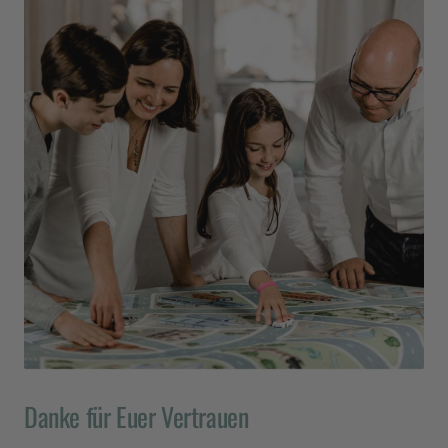
Twitter
riecht überhaupt nicht!
Facebook
Hilfreich
?
Ja
Teilen
16.6.2026
Verifizierter Kunde
Spielteppich Frankfurt 180 x 130 cm (L)
Wunderbar weicher Teppich, der täglich von den
Kindern bespielt wird. Tolle Qualität,
wunderschöne Farben und tollen Möglichkeiten,
Twitter
die Stadt zu entdecken.
Facebook
Hilfreich
?
Ja
Teilen
16.6.2026
Verifizierter Kunde
Twitter
Super schneller Versand, tolle Produkte!
Facebook
Danke für Euer Vertrauen
Hilfreich
?
Ja
Teilen
16.6.2026