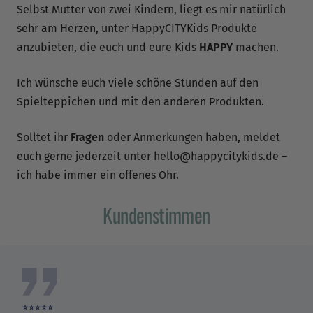
Selbst Mutter von zwei Kindern, liegt es mir natürlich
sehr am Herzen, unter HappyCITYKids Produkte
Verifizierter Kunde
anzubieten, die euch und eure Kids
HAPPY
machen.
Twitter
Preis-Leistung, schneller Versand alles top
Facebook
Hilfreich
?
Ja
Teilen
Ich wünsche euch viele schöne Stunden auf den
2.6.2026
Spielteppichen und mit den anderen Produkten.
Solltet ihr
Fragen
oder Anmerkungen haben, meldet
Verifizierter Kunde
euch gerne jederzeit unter
hello@happycitykids.de
–
Wir haben nun bereits mehrmals die Happy
Citykids Tassen und Brettchen für Neugeborene
ich habe immer ein offenes Ohr.
und an Nachbarskinder verschenkt! Der
Bestellservice und die Versendung läuft schnell
Kundenstimmen
und unkompliziert, der Kontakt mit der Firma ist
extrem freundlich und sehr hilfsbereit! Die
Produkte machen sehr viel Spass und sind
lehrreich - die Kinder wollen alle Details ihrer
Stadt wissen und selber auch kennenlernen -
Twitter
eine klare KAUFempfehlung :)
Facebook
Hilfreich
?
Ja
Teilen
30.3.2026
⭐️⭐️⭐️⭐️⭐️