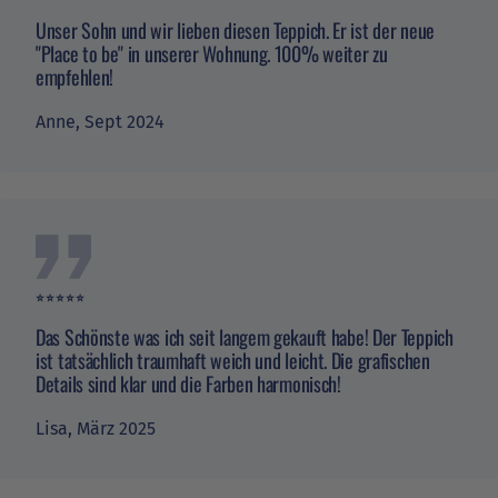
Unser Sohn und wir lieben diesen Teppich. Er ist der neue
"Place to be" in unserer Wohnung. 100% weiter zu
empfehlen!
Verifizierter Kunde
Ich kann es jeden nur weiter empfehlen egal ob
es der Kontakt mit der Verkäuferin oder die
Anne, Sept 2024
Lieferung war lief alles super von den
Produkten mal abgesehen wir lieben unsere
Frankfurt Produkte und werden aufjedenfall das
Twitter
Ein oder andere Mal noch stöbern
Facebook
Hilfreich
?
Ja
Teilen
5.3.2026
⭐️⭐️⭐️⭐️⭐️
Alle Bewertungen Lesen
Das Schönste was ich seit langem gekauft habe! Der Teppich
ist tatsächlich traumhaft weich und leicht. Die grafischen
Details sind klar und die Farben harmonisch!
Lisa, März 2025