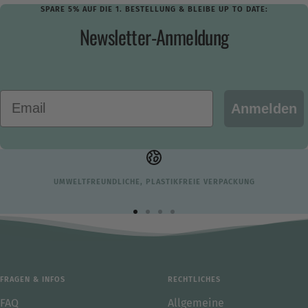
SPARE 5% AUF DIE 1. BESTELLUNG & BLEIBE UP TO DATE:
Newsletter-Anmeldung
Email
Anmelden
UMWELTFREUNDLICHE, PLASTIKFREIE VERPACKUNG
Zur
Zur
Zur
Zur
Slide
Slide
Slide
Slide
1
2
3
4
gehen
gehen
gehen
gehen
FRAGEN & INFOS
RECHTLICHES
FAQ
Allgemeine